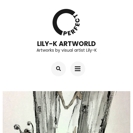
コ
ン
テ
ン
LILY-K ARTWORLD
ツ
Artworks by visual artist Lily-K
へ
ス
キ
ッ
プ
(Enter
を