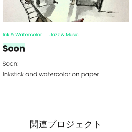
押
す)
Ink & Watercolor
Jazz & Music
Soon
Soon:
Inkstick and watercolor on paper
関連プロジェクト